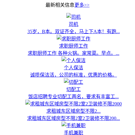
最新相关信息
更多>>
司机
35岁，B本。双证齐全，马上下A本！有跑...
求职厨师工作
求职厨师工作 各种火锅。家常菜。早点。...
个人保洁
诚揽保洁活，公司的标准，优惠的价格。
切配工
饭店招聘专业切配工两名，要求有丰富工...
求租城东区域房型不限2...
求租城东区域房型不限2室2卫装修不限200...
手机兼职