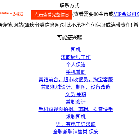
联系方式
7****2482
(查看需要80金币或
VIP会员可
点击查看完整信息
谨慎.网站(肇庆分类信息网)对此不承担任何保证或连带责任! 
可能感兴趣
司机
求职厨师工作
个人保洁
手机兼职
宾馆前台，超市收银员，淘宝客服
兼职机械设计、制图、设备改造
文员 兼职
兼职会计
手机短视频拍摄、剪辑、抖音快手
求职司机
男，有电工证求职
全职兼职销售类 保安