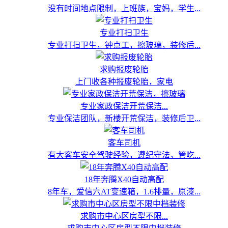
没有时间地点限制，上班族，宝妈，学生...
专业打扫卫生
专业打扫卫生，钟点工，擦玻璃，装修后...
求购报废轮胎
上门收各种报废轮胎，家电
专业家政保洁开荒保洁...
专业保洁团队，新楼开荒保洁，装修后卫...
客车司机
有大客车安全驾驶经验，遵纪守法，管吃...
18年奔腾X40自动高配
8年车，爱信六AT变速箱，1.6排量，原漆...
求购市中心区房型不限...