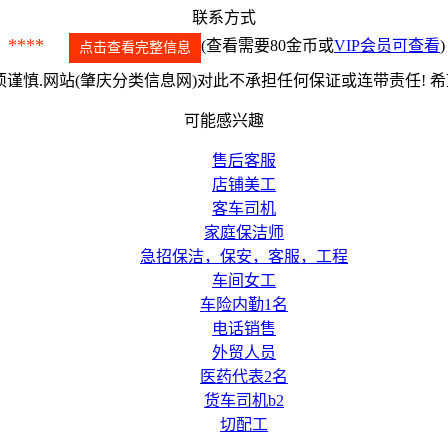
联系方式
****
(查看需要80金币或
VIP会员可查看
)
点击查看完整信息
谨慎.网站(肇庆分类信息网)对此不承担任何保证或连带责任! 
可能感兴趣
售后客服
店铺美工
客车司机
家庭保洁师
急招保洁，保安，客服，工程
车间女工
车险内勤1名
电话销售
外贸人员
医药代表2名
货车司机b2
切配工